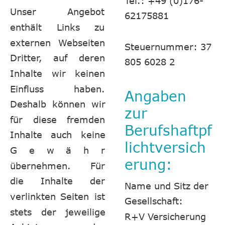
Tel.: +49 (0)176-
Unser
Angebot 
62175881
enthält
Links
zu 
externen
Webseiten 
Steuernummer: 37 
Dritter,
auf
deren 
805 6028 2
Inhalte
wir
keinen 
Einfluss
haben. 
Angaben 
Deshalb
können
wir 
zur 
für
diese
fremden 
Berufshaftpf
Inhalte
auch
keine 
lichtversich
G
e
w
ä
h
r
erung:
übernehmen.
Für 
die
Inhalte
der 
Name und Sitz der 
verlinkten
Seiten
ist 
Gesellschaft:
stets
der
jeweilige 
R+V Versicherung 