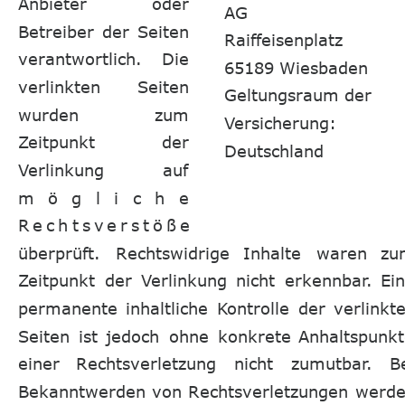
Anbieter
oder 
AG
Betreiber
der
Seiten 
Raiffeisenplatz 
verantwortlich.
Die 
65189 Wiesbaden
verlinkten
Seiten 
Geltungsraum der 
wurden
zum 
Versicherung: 
Zeitpunkt
der 
Deutschland
Verlinkung
auf 
m
ö
g
l
i
c
h
e
R
e
c
h
t
s
v
e
r
s
t
ö
ß
e
überprüft.
Rechtswidrige
Inhalte
waren
zu
Zeitpunkt
der
Verlinkung
nicht
erkennbar.
Ein
permanente
inhaltliche
Kontrolle
der
verlinkt
Seiten
ist
jedoch
ohne
konkrete
Anhaltspunkt
einer
Rechtsverletzung
nicht
zumutbar.
B
Bekanntwerden
von
Rechtsverletzungen
werde