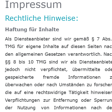
Impressum
Rechtliche Hinweise:
Haftung für Inhalte
Als
Diensteanbieter
sind
wir
gemäß
§
7
Abs.
TMG
für
eigene
Inhalte
auf
diesen
Seiten
nac
den
allgemeinen
Gesetzen
verantwortlich.
Nac
§§
8
bis
10
TMG
sind
wir
als
Diensteanbiete
jedoch
nicht
verpflichtet,
übermittelte
ode
gespeicherte
fremde
Informationen
z
überwachen
oder
nach
Umständen
zu
forschen
die
auf
eine
rechtswidrige
Tätigkeit
hinweisen
Verpflichtungen
zur
Entfernung
oder
Sperrun
der
Nutzung
von
Informationen
nach
de