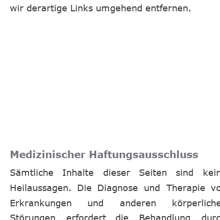
wir derartige Links umgehend entfernen.
Medizinischer Haftungsausschluss
Sämtliche
Inhalte
dieser
Seiten
sind
kei
Heilaussagen.
Die
Diagnose
und
Therapie
v
Erkrankungen
und
anderen
körperlich
Störungen
erfordert
die
Behandlung
durc