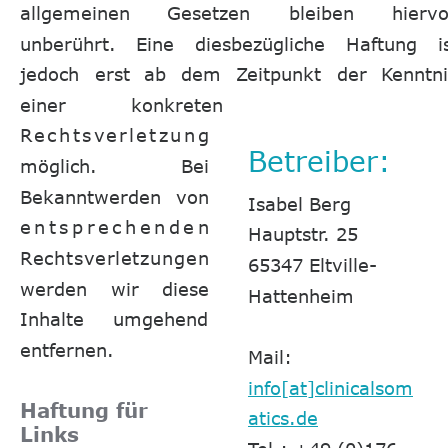
allgemeinen
Gesetzen
bleiben
hiervo
unberührt.
Eine
diesbezügliche
Haftung
i
jedoch
erst
ab
dem
Zeitpunkt
der
Kenntni
einer
konkreten 
R
e
c
h
t
s
v
e
r
l
e
t
z
u
n
g
Betreiber:
möglich.
Bei 
Bekanntwerden
von 
Isabel Berg
e
n
t
s
p
r
e
c
h
e
n
d
e
n
Hauptstr. 25
R
e
c
h
t
s
v
e
r
l
e
t
z
u
n
g
e
n
65347 Eltville-
werden
wir
diese 
Hattenheim
Inhalte
umgehend 
entfernen.
Mail: 
info[at]clinicalsom
Haftung für 
atics.de
Links