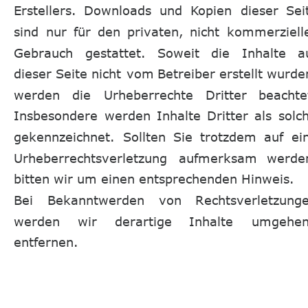
Erstellers.
Downloads
und
Kopien
dieser
Sei
sind
nur
für
den
privaten,
nicht
kommerziell
Gebrauch
gestattet.
Soweit
die
Inhalte
a
dieser
Seite
nicht
vom
Betreiber
erstellt
wurden
werden
die
Urheberrechte
Dritter
beachte
Insbesondere
werden
Inhalte
Dritter
als
solc
gekennzeichnet.
Sollten
Sie
trotzdem
auf
ei
Urheberrechtsverletzung
aufmerksam
werde
bitten wir um einen entsprechenden Hinweis. 
Bei
Bekanntwerden
von
Rechtsverletzunge
werden
wir
derartige
Inhalte
umgehen
entfernen.