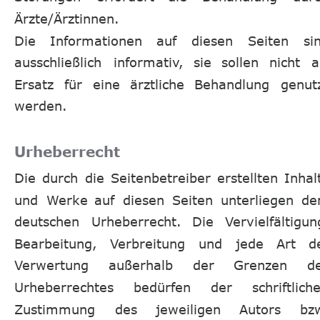
Ärzte/Ärztinnen.
Die
Informationen
auf
diesen
Seiten
si
ausschließlich
informativ,
sie
sollen
nicht
a
Ersatz
für
eine
ärztliche
Behandlung
genutz
werden. 
Urheberrecht
Die
durch
die
Seitenbetreiber
erstellten
Inhal
und
Werke
auf
diesen
Seiten
unterliegen
de
deutschen
Urheberrecht.
Die
Vervielfältigun
Bearbeitung,
Verbreitung
und
jede
Art
d
Verwertung
außerhalb
der
Grenzen
d
Urheberrechtes
bedürfen
der
schriftlich
Zustimmung
des
jeweiligen
Autors
bz